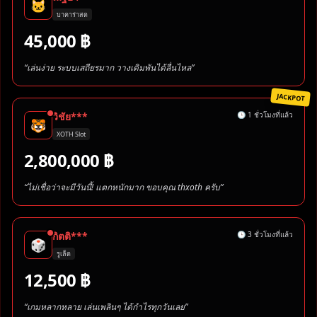
🐱
บาคาร่าสด
45,000 ฿
“เล่นง่าย ระบบเสถียรมาก วางเดิมพันได้ลื่นไหล”
JACKPOT
วิชัย***
🕒 1 ชั่วโมงที่แล้ว
🐯
XOTH Slot
2,800,000 ฿
“ไม่เชื่อว่าจะมีวันนี้! แตกหนักมาก ขอบคุณ thxoth ครับ”
กิตติ***
🕒 3 ชั่วโมงที่แล้ว
🎲
รูเล็ต
12,500 ฿
“เกมหลากหลาย เล่นเพลินๆ ได้กำไรทุกวันเลย”