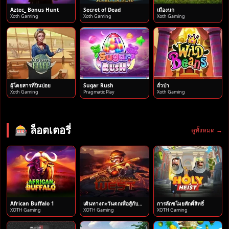
Aztec_ Bonus Hunt
Secret of Dead
เมืองนก
Xoth Gaming
Xoth Gaming
Xoth Gaming
ผู้โดยสารที่บินบ่อย
Sugar Rush
ถั่วป่า
Xoth Gaming
Pragmatic Play
Xoth Gaming
🎰 ล็อตเตอรี่
ดูทั้งหมด →
African Buffalo 1
เดินทางตะวันตกเพื่อสู้กับยักษ์
การลักขโมยศักดิ์สิทธิ์
XOTH Gaming
XOTH Gaming
XOTH Gaming