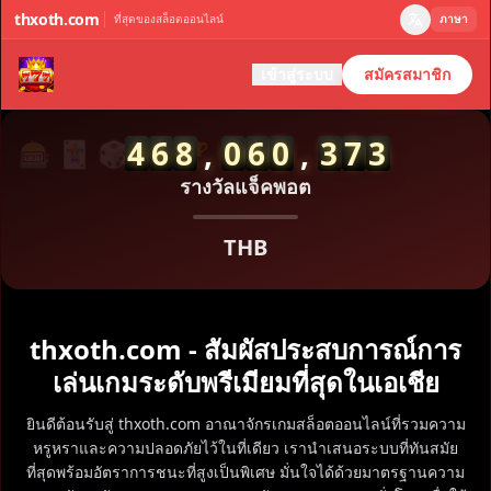
29/06/2026 ณั*** ถอนเงินสําเร็จ 2,100 THB ✅
thxoth.com
ที่สุดของสล็อตออนไลน์
ภาษา
29/06/2026 อน*** ชนะรางวัล 2,500 THB 🔥
29/06/2026 ธั*** ได้รับโบนัส 750 THB ✨
เข้าสู่ระบบ
สมัครสมาชิก
29/06/2026 อนั*** ได้รับเงินคืน 890 THB 🎊
29/06/2026 ศิ*** แจ็กพอตแตก 55,000 THB 🎰
สมัครวันนี้รับ
29/06/2026 วร*** ได้รับโบนัส 450 THB 🎉
4
6
8
,
0
3
6
,
9
2
9
🎰 🃏 🎲 💰 🏆
ฟรี 588 บาท
29/06/2026 ชย*** ถอนเงินสําเร็จ 6,400 THB ✅
💸
29/06/2026 ณั*** ถอนเงินสําเร็จ 2,100 THB ✅
รางวัลแจ็คพอต
29/06/2026 กิ*** ถอนเงินสําเร็จ 4,100 THB 🏦
29/06/2026 ณัฐ*** ถอนเงินสําเร็จ 7,700 THB ✅
THB
29/06/2026 อนัน*** ชนะรางวัล 21,000 THB 💰
29/06/2026 อนันต*** ได้รับเงินคืน 400 THB 💵
29/06/2026 ลล*** ได้รับโบนัส 1,500 THB 🎁
29/06/2026 พิ*** ได้รับเงินคืน 410 THB 🔄
thxoth.com - สัมผัสประสบการณ์การ
29/06/2026 อนันต์*** แจ็กพอตแตก 234,000 THB 🎰
เล่นเกมระดับพรีเมียมที่สุดในเอเชีย
29/06/2026 กั*** ได้รับเงินคืน 340 THB 🔄
29/06/2026 วริ*** แจ็กพอตแตก 27,000 THB 🎰
ยินดีต้อนรับสู่ thxoth.com อาณาจักรเกมสล็อตออนไลน์ที่รวมความ
29/06/2026 วริศ*** ได้รับเงินคืน 820 THB 🎊
หรูหราและความปลอดภัยไว้ในที่เดียว เรานำเสนอระบบที่ทันสมัย
29/06/2026 อนันต์พ*** ชนะรางวัล 24,000 THB 💰
ที่สุดพร้อมอัตราการชนะที่สูงเป็นพิเศษ มั่นใจได้ด้วยมาตรฐานความ
29/06/2026 ชน*** ได้รับเงินคืน 40 THB 🎊