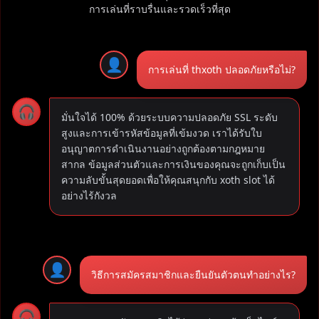
การเล่นที่ราบรื่นและรวดเร็วที่สุด
👤
การเล่นที่ thxoth ปลอดภัยหรือไม่?
🎧
มั่นใจได้ 100% ด้วยระบบความปลอดภัย SSL ระดับ
สูงและการเข้ารหัสข้อมูลที่เข้มงวด เราได้รับใบ
อนุญาตการดำเนินงานอย่างถูกต้องตามกฎหมาย
สากล ข้อมูลส่วนตัวและการเงินของคุณจะถูกเก็บเป็น
ความลับขั้นสุดยอดเพื่อให้คุณสนุกกับ xoth slot ได้
อย่างไร้กังวล
👤
วิธีการสมัครสมาชิกและยืนยันตัวตนทำอย่างไร?
🎧