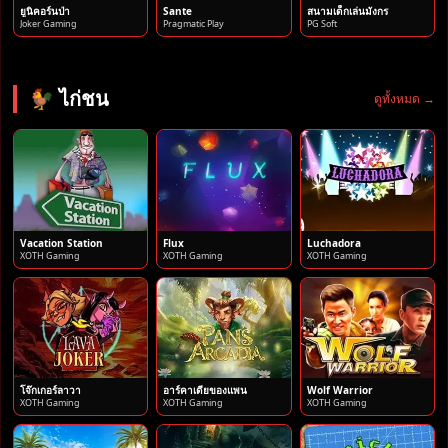
ยูนิคอร์นป่า
Sante
สนามเด็กเล่นมังกร
Joker Gaming
Pragmatic Play
PG Soft
🐓 ไก่ชน
ดูทั้งหมด →
Vacation Station
Flux
Luchadora
XOTH Gaming
XOTH Gaming
XOTH Gaming
โจ๊กเกอร์ลาวา
อาร์คาเดียของแพน
Wolf Warrior
XOTH Gaming
XOTH Gaming
XOTH Gaming