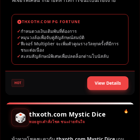
THXOTH.COM PG FORTUNE
กำหนดวงเงินเดิมพันที่ต้องการ
หมุนวงล้อเพื่อจับคู่สัญลักษณ์สมบัติ
ฟีเจอร์ Multiplier จะเพิ่มตัวคูณรางวัลทุกครั้งที่มีการ
ชนะต่อเนื่อง
สะสมสัญลักษณ์พิเศษเพื่อปลดล็อกด่านโบนัสลับ
View Details
HOT
🔥
thxoth.com Mystic Dice
🎲
ทอยลูกเต๋าสั่งโชค ชนะง่ายทันใจ
ท้าทายโชคชะตากับ
thxoth.com Mystic Dice
เกม