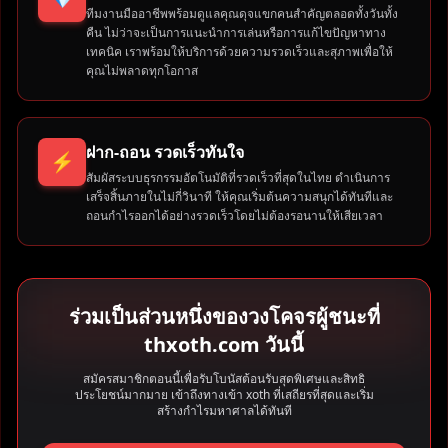
29/06/2026 ศิริ*** แจ็กพอตแตก 191,000 THB 🚀
ทีมงานมืออาชีพพร้อมดูแลคุณดุจแขกคนสำคัญตลอดทั้งวันทั้ง
29/06/2026 กิต*** แจ็กพอตแตก 115,000 THB 💥
คืน ไม่ว่าจะเป็นการแนะนำการเล่นหรือการแก้ไขปัญหาทาง
29/06/2026 สุด*** แจ็กพอตแตก 127,000 THB 💥
เทคนิค เราพร้อมให้บริการด้วยความรวดเร็วและสุภาพเพื่อให้
คุณไม่พลาดทุกโอกาส
29/06/2026 สมช*** แจ็กพอตแตก 196,000 THB 💥
29/06/2026 กฤตแ*** แจ็กพอตแตก 102,000 THB 🎰
29/06/2026 นิร*** ได้รับเงินคืน 320 THB 🎊
29/06/2026 อนันต์ป*** แจ็กพอตแตก 179,000 THB 🎰
ฝาก-ถอน รวดเร็วทันใจ
⚡
29/06/2026 ลลิ*** ได้รับโบนัส 1,100 THB 🎁
สัมผัสระบบธุรกรรมอัตโนมัติที่รวดเร็วที่สุดในไทย ดำเนินการ
29/06/2026 อนันต์สม*** ได้รับโบนัส 650 THB 🎁
เสร็จสิ้นภายในไม่กี่วินาที ให้คุณเริ่มต้นความสนุกได้ทันทีและ
ถอนกำไรออกได้อย่างรวดเร็วโดยไม่ต้องรอนานให้เสียเวลา
29/06/2026 ศุภ*** ถอนเงินสําเร็จ 3,500 THB ✅
29/06/2026 ลลิน*** ได้รับเงินคืน 570 THB 💵
29/06/2026 กิตต*** ได้รับเงินคืน 900 THB 🔄
29/06/2026 สมชา*** ได้รับโบนัส 950 THB 🎉
ร่วมเป็นส่วนหนึ่งของวงโคจรผู้ชนะที่
thxoth.com วันนี้
สมัครสมาชิกตอนนี้เพื่อรับโบนัสต้อนรับสุดพิเศษและสิทธิ
ประโยชน์มากมาย เข้าถึงทางเข้า xoth ที่เสถียรที่สุดและเริ่ม
สร้างกำไรมหาศาลได้ทันที