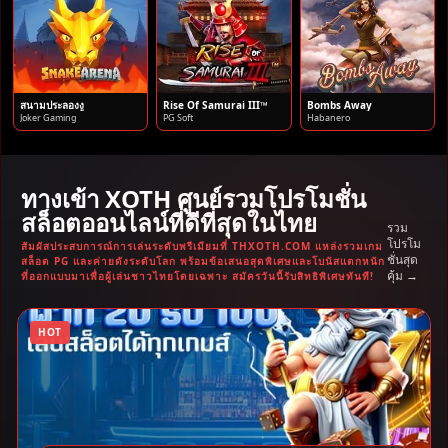
สนามประลองงู
Rise Of Samurai III™
Bombs Away
Joker Gaming
PG Soft
Habanero
ทางเข้า XOTH ศูนย์รวมโปรโมชั่น
สล็อตออนไลน์ที่ดีที่สุดในไทย
รวม
โปรโม
สัมผัสประสบการณ์การเล่นระดับพรีเมียมที่ THXOTH.COM แหล่งรวมเกม
ชั่นสุด
สล็อต PG และค่ายดังระดับโลก พร้อมข้อเสนอสุดพิเศษและโบนัสแตกหนัก
คุ้ม →
ที่ออกแบบมาเพื่อผู้เล่นชาวไทยโดยเฉพาะ สมัครวันนี้รับสิทธิพิเศษทันที!
HOT