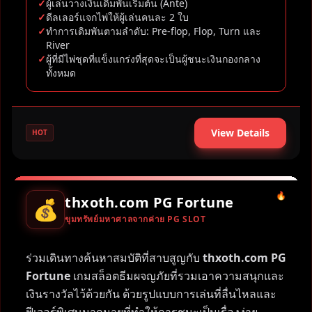
ผู้เล่นวางเงินเดิมพันเริ่มต้น (Ante)
ดีลเลอร์แจกไพ่ให้ผู้เล่นคนละ 2 ใบ
ทำการเดิมพันตามลำดับ: Pre-flop, Flop, Turn และ
River
ผู้ที่มีไพ่ชุดที่แข็งแกร่งที่สุดจะเป็นผู้ชนะเงินกองกลาง
ทั้งหมด
View Details
HOT
🔥
thxoth.com PG Fortune
💰
ขุมทรัพย์มหาศาลจากค่าย PG SLOT
ร่วมเดินทางค้นหาสมบัติที่สาบสูญกับ
thxoth.com PG
Fortune
เกมสล็อตธีมผจญภัยที่รวมเอาความสนุกและ
เงินรางวัลไว้ด้วยกัน ด้วยรูปแบบการเล่นที่ลื่นไหลและ
ฟีเจอร์พิเศษมากมายที่ทำให้การชนะเป็นเรื่องง่าย