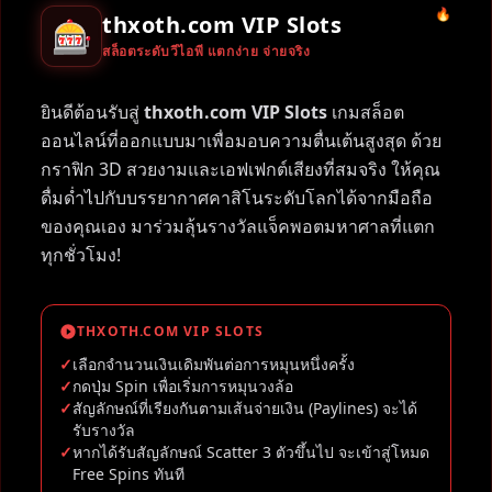
🔥
thxoth.com VIP Slots
🎰
สล็อตระดับวีไอพี แตกง่าย จ่ายจริง
ยินดีต้อนรับสู่
thxoth.com VIP Slots
เกมสล็อต
ออนไลน์ที่ออกแบบมาเพื่อมอบความตื่นเต้นสูงสุด ด้วย
กราฟิก 3D สวยงามและเอฟเฟกต์เสียงที่สมจริง ให้คุณ
ดื่มด่ำไปกับบรรยากาศคาสิโนระดับโลกได้จากมือถือ
ของคุณเอง มาร่วมลุ้นรางวัลแจ็คพอตมหาศาลที่แตก
ทุกชั่วโมง!
THXOTH.COM VIP SLOTS
เลือกจำนวนเงินเดิมพันต่อการหมุนหนึ่งครั้ง
กดปุ่ม Spin เพื่อเริ่มการหมุนวงล้อ
สัญลักษณ์ที่เรียงกันตามเส้นจ่ายเงิน (Paylines) จะได้
รับรางวัล
หากได้รับสัญลักษณ์ Scatter 3 ตัวขึ้นไป จะเข้าสู่โหมด
Free Spins ทันที