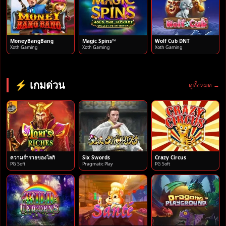
MoneyBangBang
Magic Spins™
Wolf Cub DNT
Xoth Gaming
Xoth Gaming
Xoth Gaming
⚡ เกมด่วน
ดูทั้งหมด →
ความร่ำรวยของโลกิ
Six Swords
Crazy Circus
PG Soft
Pragmatic Play
PG Soft