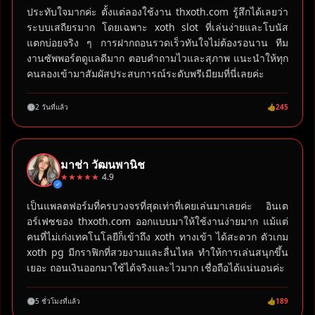
ประทับใจมากค่ะ ตั้งแต่ลองใช้งาน thxoth.com รู้สึกได้เลยว่า
ระบบเสถียรมาก โดยเฉพาะ xoth slot ที่เล่นง่ายและโบนัส
แตกบ่อยจริง ๆ การฝากถอนรวดเร็วทันใจไม่ต้องรอนาน ทีม
งานซัพพอร์ตดูแลดีมาก ตอบคำถามไวและสุภาพ แนะนำให้ทุก
คนลองเข้ามาสัมผัสประสบการณ์ระดับพรีเมียมที่นี่เลยค่ะ
🕒
2 วันที่แล้ว
👍
245
มาช่า วัฒนพานิช
★★★★★
4.9
✓
เป็นแพลตฟอร์มที่ครบวงจรที่สุดเท่าที่เคยเล่นมาเลยค่ะ อินเต
อร์เฟซของ thxoth.com ออกแบบมาให้ใช้งานง่ายมาก แม้แต่
คนที่ไม่เก่งเทคโนโลยีก็เข้าถึง xoth ทางเข้า ได้สะดวก ตัวเกม
xoth pg มีกราฟิกที่สวยงามและลื่นไหล ทำให้การเล่นสนุกขึ้น
เยอะ ถอนเงินออกมาใช้ได้จริงและไวมาก เชื่อถือได้แน่นอนค่ะ
🕒
5 ชั่วโมงที่แล้ว
👍
189