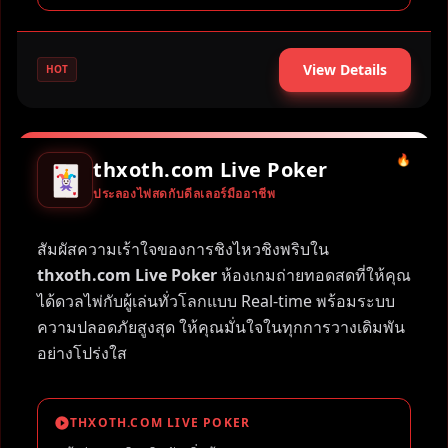
View Details
HOT
🔥
thxoth.com Live Poker
🃏
ประลองไพ่สดกับดีลเลอร์มืออาชีพ
สัมผัสความเร้าใจของการชิงไหวชิงพริบใน
thxoth.com Live Poker
ห้องเกมถ่ายทอดสดที่ให้คุณ
ได้ดวลไพ่กับผู้เล่นทั่วโลกแบบ Real-time พร้อมระบบ
ความปลอดภัยสูงสุด ให้คุณมั่นใจในทุกการวางเดิมพัน
อย่างโปร่งใส
THXOTH.COM LIVE POKER