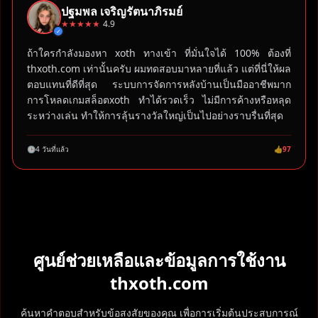
ปฐมพล เจริญรัตนาภิรมย์
★★★★★
4.9
✓
ถ้าใครกำลังมองหา xoth ทางเข้า ที่มั่นใจได้ 100% ต้องที่
thxoth.com เท่านั้นครับ ผมทดสอบมาหลายที่แล้ว แต่ที่นี่ให้ผล
ตอบแทนที่ดีที่สุด ระบบการจัดการหลังบ้านเป็นมืออาชีพมาก
การโหลดเกมสล็อตxoth ทำได้รวดเร็ว ไม่มีการค้างหรือหลุด
ระหว่างเล่น ทำให้การลุ้นรางวัลใหญ่เป็นไปอย่างราบรื่นที่สุด
🕒
4 วันที่แล้ว
👍
97
ศูนย์ช่วยเหลือและข้อมูลการใช้งาน
thxoth.com
ค้นหาคำตอบสำหรับข้อสงสัยของคุณ เพื่อการเริ่มต้นประสบการณ์