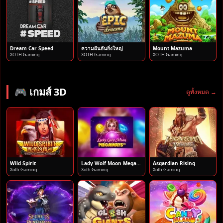
Dream Car Speed
ความฝันอันยิ่งใหญ่
Mount Mazuma
XOTH Gaming
XOTH Gaming
XOTH Gaming
🎮 เกมส์ 3D
ดูทั้งหมด →
Wild Spirit
Lady Wolf Moon Megaways
Asgardian Rising
Xoth Gaming
Xoth Gaming
Xoth Gaming