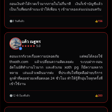
ถอนเงินทำได้รวดเร็วมากภายในไม่กี่นาที เงินก็เข้าบัญชีแล้ว
เป็นเว็บที่ผมกล้าแนะนำให้เพื่อน ๆ เข้ามาลองเล่นแน่นอนครับ
🕒
3 วันที่แล้ว
👍
156
แต้ว ณฐพร
★★★★★
5.0
✓
ตอนแรกกังวลเรื่องความปลอดภัย แต่พอได้ลองใช้
thxoth.com แล้วเปลี่ยนความคิดเลยค่ะ ระบบฝาก-ถอน
อัตโนมัติทำงานไวมาก และตัวเกม xoth pg ก็มีความหลาก
หลาย เล่นแล้วเพลินมากค่ะ ที่ประทับใจที่สุดคือฝ่ายบริการ
ลูกค้าที่คอยช่วยเหลือตลอด 24 ชั่วโมง ทำให้รู้สึกอุ่นใจทุกครั้งที่
เข้าใช้งาน
🕒
12 ชั่วโมงที่แล้ว
👍
203