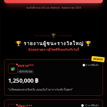
รองรับทั้งระบบ iOS และ Android - อัปเดตล่าสุด 2024
———— 🏆 ————
🏆 รายงานผู้ชนะรางวัลใหญ่ 🏆
อัปเดตล่าสุดจากผู้โชคดีที่ถอนเงินจริงวันนี้
JACKPOT
สมชาย***
🕒 5 นาทีที่แล้ว
🐲
XOTH PG Slot
1,250,000 ฿
“แจ็คพอตแตกจริงครับ ถอนเงินไวมาก ประทับใจสุดๆ”
ณัฐยา***
🕒 12 นาทีที่แล้ว