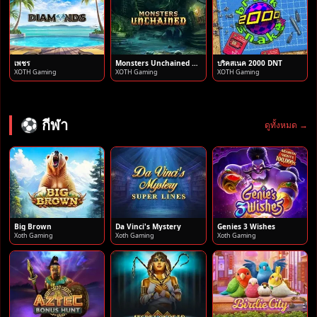
เพชร
Monsters Unchained DNT
บริคสเนค 2000 DNT
XOTH Gaming
XOTH Gaming
XOTH Gaming
⚽ กีฬา
ดูทั้งหมด →
Big Brown
Da Vinci's Mystery
Genies 3 Wishes
Xoth Gaming
Xoth Gaming
Xoth Gaming