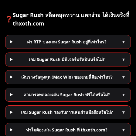
Sugar Rush สล็อตสุดหวาน แตกง่าย ได้เงินจริงที่
❓
thxoth.com
ค่า RTP ของเกม Sugar Rush อยู่ที่เท่าไหร่?
▼
เกม Sugar Rush มีฟีเจอร์ฟรีสปินหรือไม่?
▼
เงินรางวัลสูงสุด (Max Win) ของเกมนี้คือเท่าไหร่?
▼
สามารถทดลองเล่น Sugar Rush ฟรีได้หรือไม่?
▼
เกม Sugar Rush รองรับการเล่นผ่านมือถือหรือไม่?
▼
ทำไมต้องเล่น Sugar Rush ที่ thxoth.com?
▼