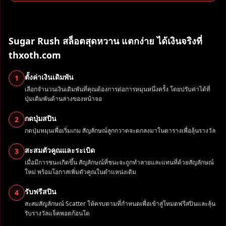
Sugar Rush สล็อตสุดหวาน แตกง่าย ได้เงินจริงที่
thxoth.com
ตั้งค่าเงินเดิมพัน
1
เลือกจำนวนเงินเดิมพันที่คุณต้องการต่อการหมุนหนึ่งครั้ง โดยปรับค่าได้ที่
ปุ่มเดิมพันด้านล่างของหน้าจอ
กดปุ่มสปิน
2
กดปุ่มหมุนเพื่อเริ่มเกม สัญลักษณ์ลูกกวาดจะตกลงมาในตารางเพื่อลุ้นรางวัล
สะสมตัวคูณและระเบิด
3
เมื่อมีการชนะเกิดขึ้น สัญลักษณ์ที่ชนะจะถูกทำลายและแทนที่ด้วยสัญลักษณ์
ใหม่ พร้อมโอกาสเพิ่มตัวคูณในตำแหน่งเดิม
รับฟรีสปิน
4
สะสมสัญลักษณ์ Scatter ให้ครบตามที่กำหนดเพื่อเข้าสู่โหมดฟรีสปินและลุ้น
รับรางวัลแจ็คพอตก้อนโต