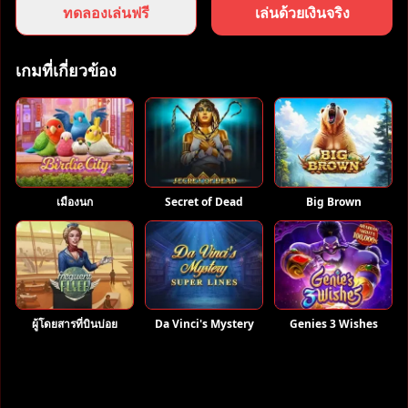
ทดลองเล่นฟรี
เล่นด้วยเงินจริง
เกมที่เกี่ยวข้อง
เมืองนก
Secret of Dead
Big Brown
ผู้โดยสารที่บินบ่อย
Da Vinci's Mystery
Genies 3 Wishes