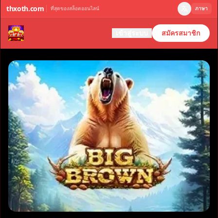
thxoth.com
ที่สุดของสล็อตออนไลน์
ภาษา
เข้าสู่ระบบ
สมัครสมาชิก