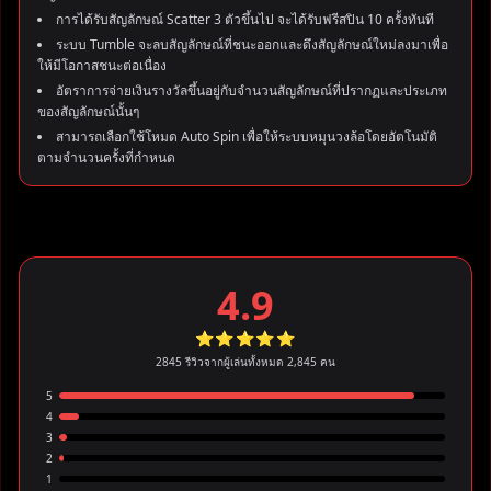
การได้รับสัญลักษณ์ Scatter 3 ตัวขึ้นไป จะได้รับฟรีสปิน 10 ครั้งทันที
ระบบ Tumble จะลบสัญลักษณ์ที่ชนะออกและดึงสัญลักษณ์ใหม่ลงมาเพื่อ
ให้มีโอกาสชนะต่อเนื่อง
อัตราการจ่ายเงินรางวัลขึ้นอยู่กับจำนวนสัญลักษณ์ที่ปรากฏและประเภท
ของสัญลักษณ์นั้นๆ
สามารถเลือกใช้โหมด Auto Spin เพื่อให้ระบบหมุนวงล้อโดยอัตโนมัติ
ตามจำนวนครั้งที่กำหนด
4.9
⭐⭐⭐⭐⭐
2845 รีวิวจากผู้เล่นทั้งหมด 2,845 คน
5
4
3
2
1