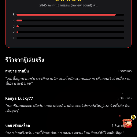
2845 คะแนนจากผู้เล่น {review_count} คน
5
4
3
2
1
รีวิวจากผู้เล่นจริง
สมชาย สายปั่น
2 วันที่แล้ว
“เกมนี้สนุกมากครับ กราฟิกสวยจัด แถมโบนัสแตกบ่อยมาก เพิ่งถอนเงินไปเมื่อวาน
นี้เอง แนะนำเลย!”
Kanya_Lucky77
5 วันที่แล้ว
“ชอบธีมคณะละครสัตว์มากค่ะ เล่นแล้วเพลิน แถมได้รางวัลใหญ่แบบไม่ตั้งตัว ตื่น
เต้นสุดๆ”
รับ
ฟรี!
บอย เซียนสล็อต
1 สัปดาห์ที่แล้ว
“แตกง่ายจริงครับ เกมนี้จ่ายหนักมาก ลองมาหลายเว็บแล้วแต่ที่นี่ไหลลื่นที่สุด”