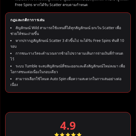
Free Spins หากได้รับ Scatter ครบตามกำหนด
กฎและกติกาการเล่น
สัญลักษณ์ Wild สามารถใช้แทนที่ได้ทุกสัญลักษณ์ ยกเว้น Scatter เพื่อ
ช่วยให้ชนะง่ายขึ้น
หากปรากฏสัญลักษณ์ Scatter 3 ตัวขึ้นไป จะได้รับ Free Spins ทันที 10
รอบ
การชนะรางวัลจะคำนวณจากซ้ายไปขวาตามเส้นการจ่ายเงินที่กำหนด
ไว้
ระบบ Tumble จะลบสัญลักษณ์ที่ชนะออกและดึงสัญลักษณ์ใหม่ลงมา เพื่อ
โอกาสชนะต่อเนื่องในรอบเดียว
สามารถเลือกใช้โหมด Auto Spin เพื่อความสะดวกในการเล่นอย่างต่อ
เนื่อง
4.9
⭐⭐⭐⭐⭐