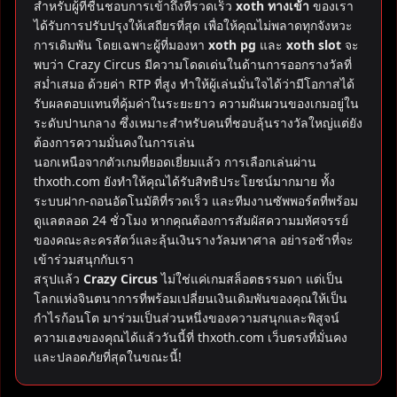
สำหรับผู้ที่ชื่นชอบการเข้าถึงที่รวดเร็ว
xoth ทางเข้า
ของเรา
ได้รับการปรับปรุงให้เสถียรที่สุด เพื่อให้คุณไม่พลาดทุกจังหวะ
การเดิมพัน โดยเฉพาะผู้ที่มองหา
xoth pg
และ
xoth slot
จะ
พบว่า Crazy Circus มีความโดดเด่นในด้านการออกรางวัลที่
สม่ำเสมอ ด้วยค่า RTP ที่สูง ทำให้ผู้เล่นมั่นใจได้ว่ามีโอกาสได้
รับผลตอบแทนที่คุ้มค่าในระยะยาว ความผันผวนของเกมอยู่ใน
ระดับปานกลาง ซึ่งเหมาะสำหรับคนที่ชอบลุ้นรางวัลใหญ่แต่ยัง
ต้องการความมั่นคงในการเล่น
นอกเหนือจากตัวเกมที่ยอดเยี่ยมแล้ว การเลือกเล่นผ่าน
thxoth.com ยังทำให้คุณได้รับสิทธิประโยชน์มากมาย ทั้ง
ระบบฝาก-ถอนอัตโนมัติที่รวดเร็ว และทีมงานซัพพอร์ตที่พร้อม
ดูแลตลอด 24 ชั่วโมง หากคุณต้องการสัมผัสความมหัศจรรย์
ของคณะละครสัตว์และลุ้นเงินรางวัลมหาศาล อย่ารอช้าที่จะ
เข้าร่วมสนุกกับเรา
สรุปแล้ว
Crazy Circus
ไม่ใช่แค่เกมสล็อตธรรมดา แต่เป็น
โลกแห่งจินตนาการที่พร้อมเปลี่ยนเงินเดิมพันของคุณให้เป็น
กำไรก้อนโต มาร่วมเป็นส่วนหนึ่งของความสนุกและพิสูจน์
ความเฮงของคุณได้แล้ววันนี้ที่ thxoth.com เว็บตรงที่มั่นคง
และปลอดภัยที่สุดในขณะนี้!