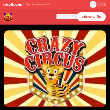
thxoth.com
ที่สุดของสล็อตออนไลน์
ภาษา
เข้าสู่ระบบ
สมัครสมาชิก