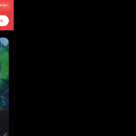
ภาษา
ิก