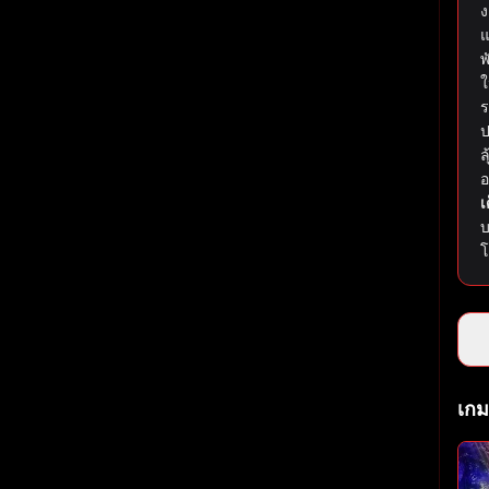
ง
แ
พ
ใ
ร
ป
ล
อ
เ
บ
โ
เกมท