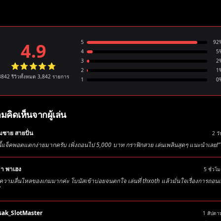
5
92
4.9
4
5
3
2
⭐⭐⭐⭐⭐
2
1
3842 รีวิวทั้งหมด 3,842 รายการ
1
0
มคิดเห็นจากผู้เล่น
มชาย สายปั่น
2 วั
ี้แจ็คพอตแตกง่ายมากครับ เพิ่งถอนไป 5,000 บาท กราฟิกสวย เล่นเพลินสุดๆ แนะนำเลย!”
้า พาเฮง
5 ชั่วโม
วามลื่นไหลของเกมมากค่ะ โบนัสเข้าบ่อยจนตกใจ เล่นที่ thxoth แล้วมั่นใจเรื่องการถอนเ
isak_SlotMaster
1 สัปดาห