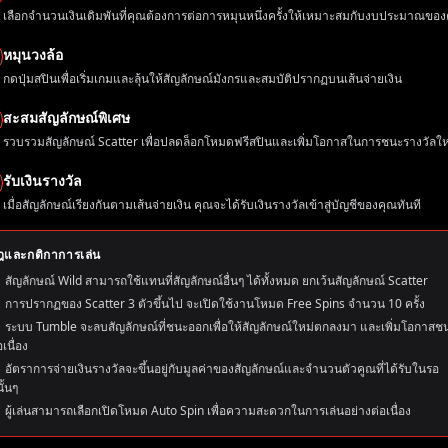
เลือกจำนวนเงินเดิมพันที่คุณต้องการต่อการหมุนหนึ่งครั้งให้เหมาะสมกับงบประมาณของ
หมุนวงล้อ
กดปุ่มสปินเพื่อเริ่มเกมและลุ้นให้สัญลักษณ์มังกรและสมบัติปรากฏบนเส้นจ่ายเงิน
สะสมสัญลักษณ์พิเศษ
รวบรวมสัญลักษณ์ Scatter เพื่อปลดล็อกโหมดฟรีสปินและเพิ่มโอกาสในการชนะรางวัลใ
รับเงินรางวัล
เมื่อสัญลักษณ์เรียงกันตามเส้นจ่ายเงิน คุณจะได้รับเงินรางวัลเข้าสู่บัญชีของคุณทันที
ฎและกติกาการเล่น
สัญลักษณ์ Wild สามารถใช้แทนที่สัญลักษณ์อื่นๆ ได้ทั้งหมด ยกเว้นสัญลักษณ์ Scatter
การปรากฏของ Scatter 3 ตัวขึ้นไป จะเปิดใช้งานโหมด Free Spins จำนวน 10 ครั้ง
ระบบ Tumble จะลบสัญลักษณ์ที่ชนะออกเพื่อให้สัญลักษณ์ใหม่ตกลงมา และเพิ่มโอกาสช
อเนื่อง
อัตราการจ่ายเงินรางวัลจะขึ้นอยู่กับมูลค่าของสัญลักษณ์และจำนวนตัวคูณที่ได้รับในรอ
ั้นๆ
ผู้เล่นสามารถเลือกเปิดโหมด Auto Spin เพื่อความสะดวกในการเล่นอย่างต่อเนื่อง