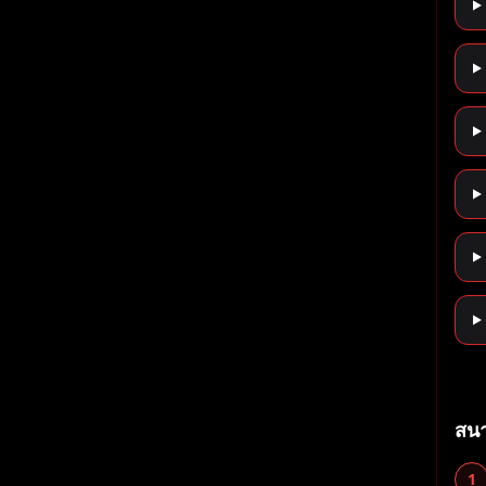
สนา
1