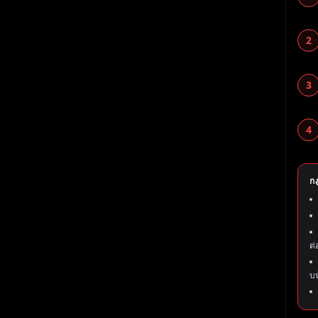
2
3
4
ก
ต่
บน