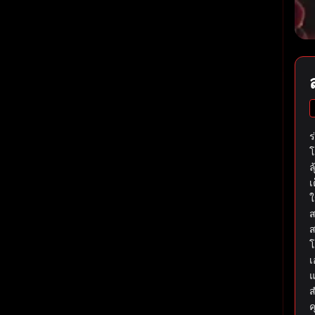
ร
โ
ล
เ
ใ
ส
ส
โ
เ
แ
ส
ค