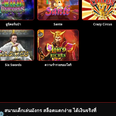
ยูนิคอร์นป่า
Sante
Crazy Circus
Six Swords
ความร่ำรวยของโลกิ
สนามเด็กเล่นมังกร สล็อตแตกง่าย ได้เงินจริงที่
⚙️