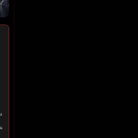
ใน
ัน