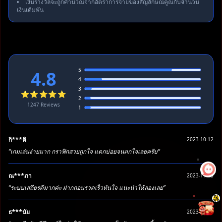
เงินรางวัลจะถูกคำนวณจากอัตราการจ่ายของสัญลักษณ์คูณกับจำนวน
เงินเดิมพัน
5
4.8
4
3
⭐⭐⭐⭐⭐
2
1247 Reviews
1
กิ***ติ
2023-10-12
“เกมเล่นง่ายมาก กราฟิกสวยถูกใจ แตกบ่อยจนตกใจเลยครับ”
ณ***ภา
2023-11-05
“ระบบเสถียรดีมากค่ะ ฝากถอนรวดเร็วทันใจ แนะนำให้ลองเลย”
รับ
ฟรี!
ธ***นัย
2023-12-01