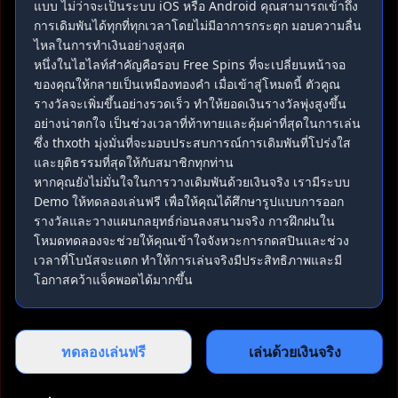
แบบ ไม่ว่าจะเป็นระบบ iOS หรือ Android คุณสามารถเข้าถึง
การเดิมพันได้ทุกที่ทุกเวลาโดยไม่มีอาการกระตุก มอบความลื่น
ไหลในการทำเงินอย่างสูงสุด
หนึ่งในไฮไลท์สำคัญคือรอบ Free Spins ที่จะเปลี่ยนหน้าจอ
ของคุณให้กลายเป็นเหมืองทองคำ เมื่อเข้าสู่โหมดนี้ ตัวคูณ
รางวัลจะเพิ่มขึ้นอย่างรวดเร็ว ทำให้ยอดเงินรางวัลพุ่งสูงขึ้น
อย่างน่าตกใจ เป็นช่วงเวลาที่ท้าทายและคุ้มค่าที่สุดในการเล่น
ซึ่ง thxoth มุ่งมั่นที่จะมอบประสบการณ์การเดิมพันที่โปร่งใส
และยุติธรรมที่สุดให้กับสมาชิกทุกท่าน
หากคุณยังไม่มั่นใจในการวางเดิมพันด้วยเงินจริง เรามีระบบ
Demo ให้ทดลองเล่นฟรี เพื่อให้คุณได้ศึกษารูปแบบการออก
รางวัลและวางแผนกลยุทธ์ก่อนลงสนามจริง การฝึกฝนใน
โหมดทดลองจะช่วยให้คุณเข้าใจจังหวะการกดสปินและช่วง
เวลาที่โบนัสจะแตก ทำให้การเล่นจริงมีประสิทธิภาพและมี
โอกาสคว้าแจ็คพอตได้มากขึ้น
ทดลองเล่นฟรี
เล่นด้วยเงินจริง