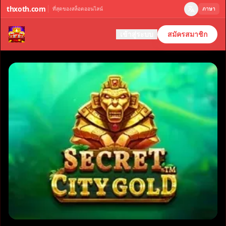
thxoth.com
ที่สุดของสล็อตออนไลน์
ภาษา
เข้าสู่ระบบ
สมัครสมาชิก